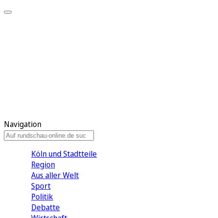
Meine KR
Meine Artikel
Meine Region
Meine Newsletter
Gewinnspiele
Mein Rundschau PLUS
Mein E-Paper
Navigation
Köln und Stadtteile
Region
Aus aller Welt
Sport
Politik
Debatte