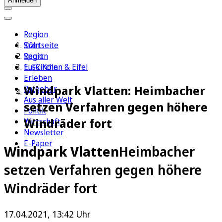
Anmelden
Region
Köln
Startseite
Sport
Region
1. FC Köln
Euskirchen & Eifel
Erleben
Windpark Vlatten: Heimbacher
Ratgeber
Aus aller Welt
setzen Verfahren gegen höhere
Politik
Windräder fort
Wirtschaft
Newsletter
E-Paper
Windpark Vlatten
Heimbacher
setzen Verfahren gegen höhere
Windräder fort
17.04.2021, 13:42 Uhr