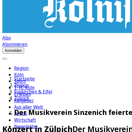
Abo
Abonnieren
Anmelden
Region
Köln
Startseite
Sport
Region
1. FC Köln
Euskirchen & Eifel
Erleben
Zülpich
Ratgeber
Aus aller Welt
Der Musikverein Sinzenich feiert
Politik
Wirtschaft
Newsletter
Konzert in Zülpich
Der Musikverein