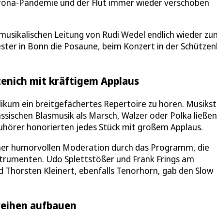
rona-Pandemie und der Flut immer wieder verschoben
musikalischen Leitung von Rudi Wedel endlich wieder zu
ster in Bonn die Posaune, beim Konzert in der Schützen
zenich mit kräftigem Applaus
kum ein breitgefächertes Repertoire zu hören. Musiks
lassischen Blasmusik als Marsch, Walzer oder Polka ließen
hörer honorierten jedes Stück mit großem Applaus.
einer humorvollen Moderation durch das Programm, die
Instrumenten. Udo Splettstößer und Frank Frings am
 Thorsten Kleinert, ebenfalls Tenorhorn, gab den Slow
hreihen aufbauen