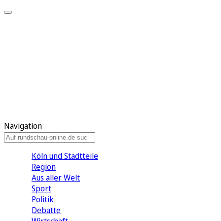
Meine KR
Meine Artikel
Meine Region
Meine Newsletter
Gewinnspiele
Mein Rundschau PLUS
Mein E-Paper
Navigation
Köln und Stadtteile
Region
Aus aller Welt
Sport
Politik
Debatte