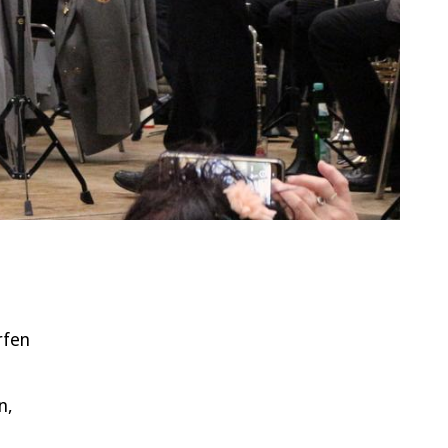
rfen
n,