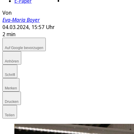
E-Paper
Von
Eva-Maria Boyer
04.03.2024, 15:57 Uhr
2 min
Auf Google bevorzugen
Anhören
Schrift
Merken
Drucken
Teilen