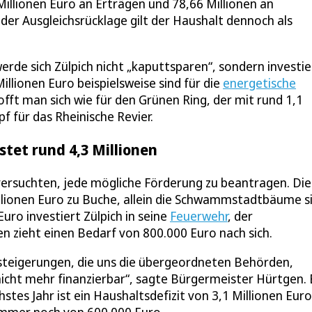
Millionen Euro an Erträgen und 78,66 Millionen an
der Ausgleichsrücklage gilt der Haushalt dennoch als
de sich Zülpich nicht „kaputtsparen“, sondern investie
llionen Euro beispielsweise sind für die
energetische
ft man sich wie für den Grünen Ring, der mit rund 1,1
f für das Rheinische Revier.
stet rund 4,3 Millionen
versuchten, jede mögliche Förderung zu beantragen. Die
llionen Euro zu Buche, allein die Schwammstadtbäume s
Euro investiert Zülpich in seine
Feuerwehr
, der
 zieht einen Bedarf von 800.000 Euro nach sich.
teigerungen, die uns die übergeordneten Behörden,
nicht mehr finanzierbar“, sagte Bürgermeister Hürtgen. 
tes Jahr ist ein Haushaltsdefizit von 3,1 Millionen Euro