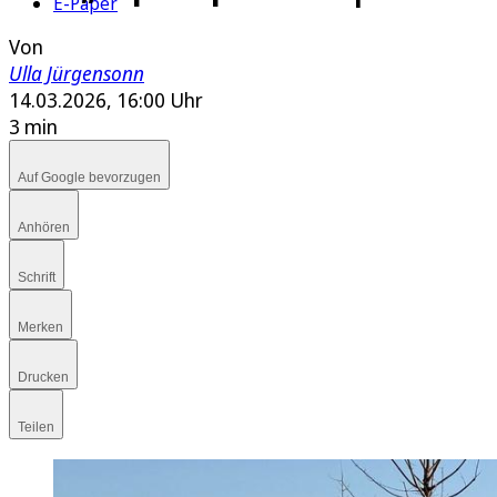
E-Paper
Von
Ulla Jürgensonn
14.03.2026, 16:00 Uhr
3 min
Auf Google bevorzugen
Anhören
Schrift
Merken
Drucken
Teilen