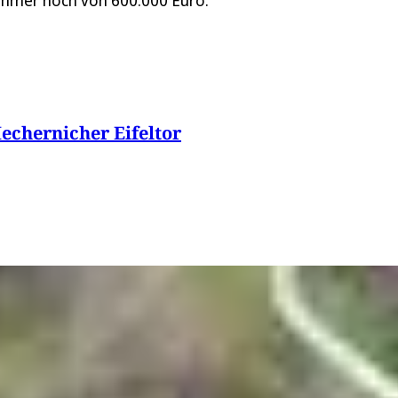
 immer noch von 600.000 Euro.
echernicher Eifeltor