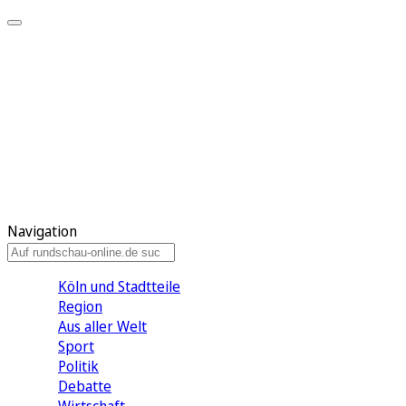
Meine KR
Meine Artikel
Meine Region
Meine Newsletter
Gewinnspiele
Mein Rundschau PLUS
Mein E-Paper
Navigation
Köln und Stadtteile
Region
Aus aller Welt
Sport
Politik
Debatte