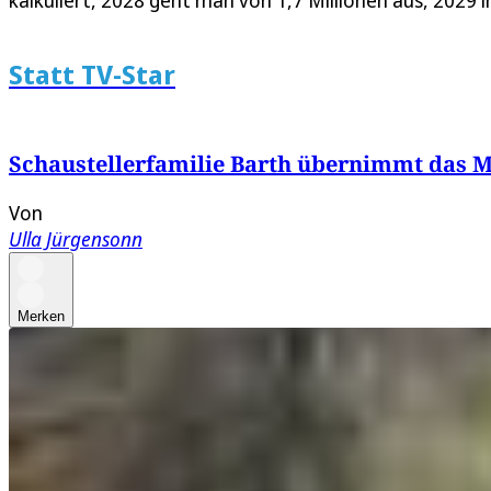
kalkuliert, 2028 geht man von 1,7 Millionen aus, 2029
Statt TV-Star
Schaustellerfamilie Barth übernimmt das M
Von
Ulla Jürgensonn
Merken