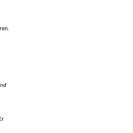
ren.
ind
Er