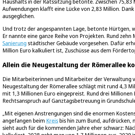
Haushalts in der Ratssitzung betonte. Zwischen 75,83 
Aufwendungen klafft eine Lücke von 2,83 Million. Dank 
ausgeglichen.
Und trotz der angespannten Lage, betonte Hürtgen, wer
Er nannte eine ganze Reihe von Projekten. Rund zehn Mi
Sanierung
städtischer Gebäude vorgesehen. Dafür erhof
Million Euro kalkuliert ist, Zuschüsse aus dem Fördertop
Allein die Neugestaltung der Römerallee ko
Die Mitarbeiterinnen und Mitarbeiter der Verwaltung 
Neugestaltung der Römerallee schlägt mit rund 4,3 Mi
mit 1,3 Millionen Euro eingepreist. Rund drei Millionen 
Rechtsanspruch auf Ganztagsbetreuung in Grundschulen
„Mit eigenen Anstrengungen sind die enormen Kostens
angefangen beim
Kreis
bis hin zum Bund, aufdrücken, 
sieht auch für die kommenden Jahre eher schwarz: Nächs