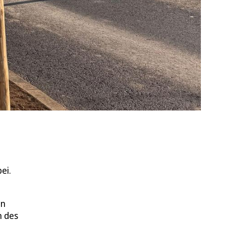
ei.
in
n des