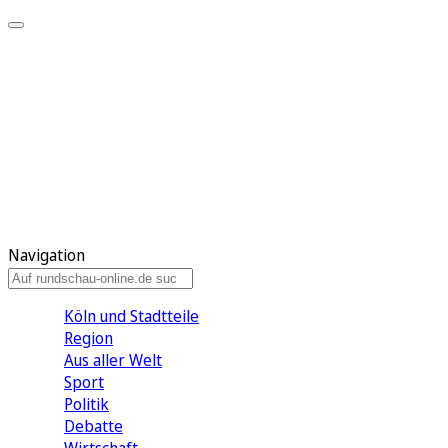
Meine KR
Meine Artikel
Meine Region
Meine Newsletter
Gewinnspiele
Mein Rundschau PLUS
Mein E-Paper
Navigation
Köln und Stadtteile
Region
Aus aller Welt
Sport
Politik
Debatte