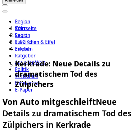
Anmelden
Region
Köln
Startseite
Sport
Region
1. FC Köln
Euskirchen & Eifel
Erleben
Zülpich
Ratgeber
Kerkrade: Neue Details zu
Aus aller Welt
Politik
dramatischem Tod des
Wirtschaft
Zülpichers
Newsletter
E-Paper
Von Auto mitgeschleift
Neue
Details zu dramatischem Tod des
Zülpichers in Kerkrade