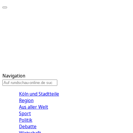
Meine KR
Meine Artikel
Meine Region
Meine Newsletter
Gewinnspiele
Mein Rundschau PLUS
Mein E-Paper
Navigation
Köln und Stadtteile
Region
Aus aller Welt
Sport
Politik
Debatte