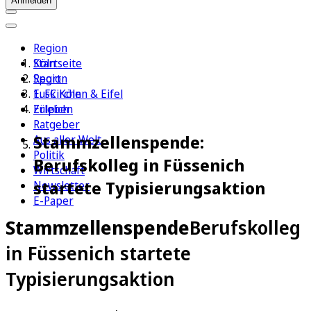
Anmelden
Region
Köln
Startseite
Sport
Region
1. FC Köln
Euskirchen & Eifel
Erleben
Zülpich
Ratgeber
Stammzellenspende:
Aus aller Welt
Politik
Berufskolleg in Füssenich
Wirtschaft
startete Typisierungsaktion
Newsletter
E-Paper
Stammzellenspende
Berufskolleg
in Füssenich startete
Typisierungsaktion