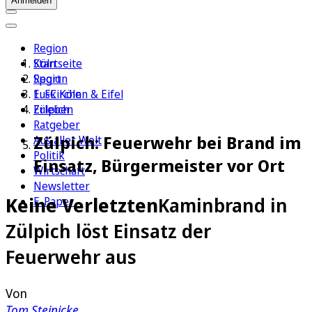
Anmelden
Region
Köln
Startseite
Sport
Region
1. FC Köln
Euskirchen & Eifel
Erleben
Zülpich
Ratgeber
Zülpich: Feuerwehr bei Brand im
Aus aller Welt
Politik
Einsatz, Bürgermeister vor Ort
Wirtschaft
Newsletter
Keine Verletzten
Kaminbrand in
E-Paper
Zülpich löst Einsatz der
Feuerwehr aus
Von
Tom Steinicke