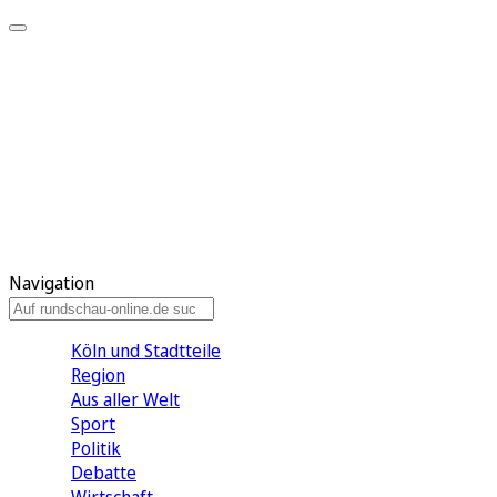
Meine KR
Meine Artikel
Meine Region
Meine Newsletter
Gewinnspiele
Mein Rundschau PLUS
Mein E-Paper
Navigation
Köln und Stadtteile
Region
Aus aller Welt
Sport
Politik
Debatte