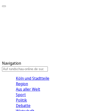
Meine KR
Meine Artikel
Meine Region
Meine Newsletter
Gewinnspiele
Mein Rundschau PLUS
Mein E-Paper
Navigation
Köln und Stadtteile
Region
Aus aller Welt
Sport
Politik
Debatte