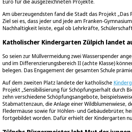
Euro für die ausgezeichneten Projekte.
Am überzeugendsten fand die Stadt das Projekt „Das 
Ziel sei es, dass jeder und jede am Franken-Gymnasiu
Nachhaltigkeit leiste, egal ob Lehrkräfte, Schülerschaft
Katholischer Kindergarten Zülpich landet a
So seien zur Müllvermeidung zwei Wasserspender ange
und im Differenzierungsbereich II (achte Klasse) könne
belegen. Das Engagement der gesamten Schule prämie
Auf dem zweiten Platz landete der katholische
Kinderg
Projekt „Sensibilisierung für Schöpfungserhalt durch B
zehn verschiedene Schöpfungsangebote, beispielsweise 
Stabmattenzaun, die Anlage einer Wildblumenwiese, d
Fledermäuse sowie für Höhlen- und Gebäudebrüter, heiß
fortgebildet worden. Dafür erhielt der Kindergarten nu
Zülpchs Bürgermeister lobt Mut der jungen