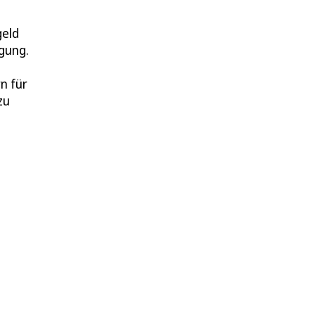
geld
gung.
n für
zu