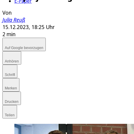
E-Paper
Von
Julia Reuß
15.12.2023, 18:25 Uhr
2 min
Auf Google bevorzugen
Anhören
Schrift
Merken
Drucken
Teilen