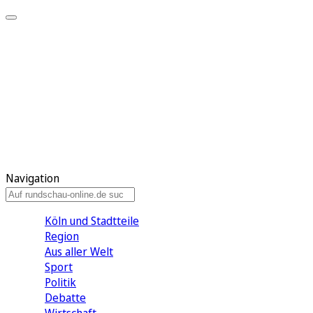
Meine KR
Meine Artikel
Meine Region
Meine Newsletter
Gewinnspiele
Mein Rundschau PLUS
Mein E-Paper
Navigation
Köln und Stadtteile
Region
Aus aller Welt
Sport
Politik
Debatte