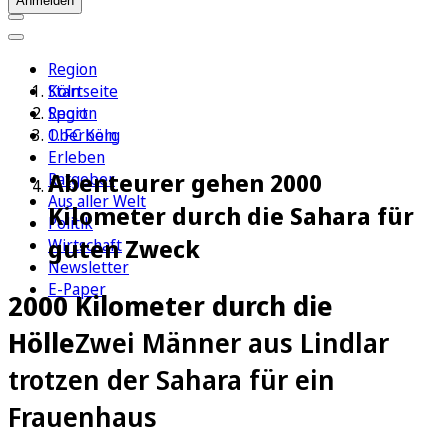
Anmelden
Region
Köln
Startseite
Sport
Region
1. FC Köln
Oberberg
Erleben
Abenteurer gehen 2000
Ratgeber
Aus aller Welt
Kilometer durch die Sahara für
Politik
guten Zweck
Wirtschaft
Newsletter
E-Paper
2000 Kilometer durch die
Hölle
Zwei Männer aus Lindlar
trotzen der Sahara für ein
Frauenhaus