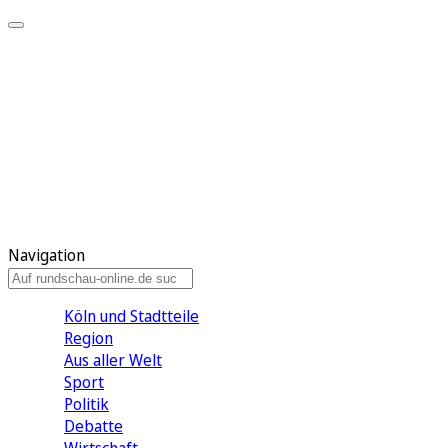
Meine KR
Meine Artikel
Meine Region
Meine Newsletter
Gewinnspiele
Mein Rundschau PLUS
Mein E-Paper
Navigation
Köln und Stadtteile
Region
Aus aller Welt
Sport
Politik
Debatte