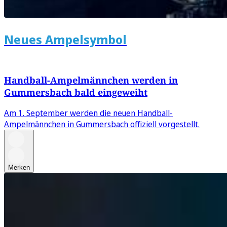
Neues Ampelsymbol
Handball-Ampelmännchen werden in
Gummersbach bald eingeweiht
Am 1. September werden die neuen Handball-
Ampelmännchen in Gummersbach offiziell vorgestellt.
Merken