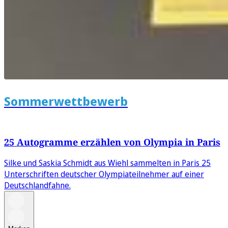
Sommerwettbewerb
25 Autogramme erzählen von Olympia in Paris
Silke und Saskia Schmidt aus Wiehl sammelten in Paris 25
Unterschriften deutscher Olympiateilnehmer auf einer
Deutschlandfahne.