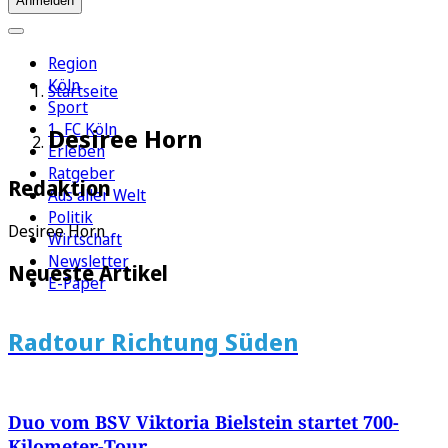
Anmelden
Region
Köln
Startseite
Sport
1. FC Köln
Desiree Horn
Erleben
Ratgeber
Redaktion
Aus aller Welt
Politik
Desiree Horn
Wirtschaft
Newsletter
Neueste Artikel
E-Paper
Radtour Richtung Süden
Duo vom BSV Viktoria Bielstein startet 700-
Kilometer-Tour