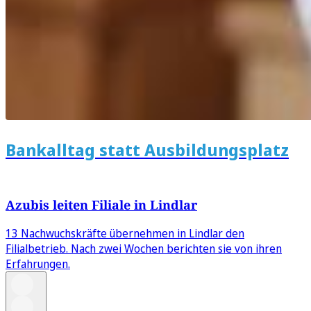
Bankalltag statt Ausbildungsplatz
Azubis leiten Filiale in Lindlar
13 Nachwuchskräfte übernehmen in Lindlar den
Filialbetrieb. Nach zwei Wochen berichten sie von ihren
Erfahrungen.