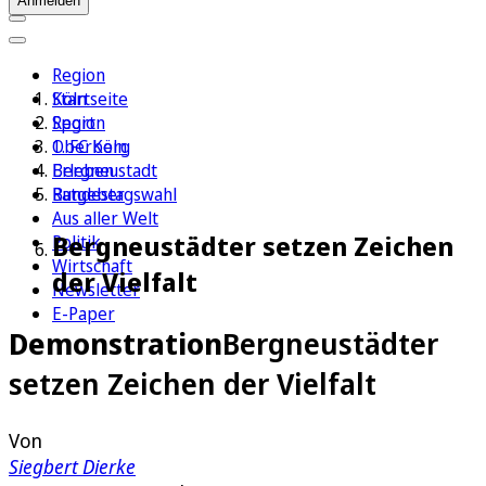
Anmelden
Region
Köln
Startseite
Sport
Region
1. FC Köln
Oberberg
Erleben
Bergneustadt
Ratgeber
Bundestagswahl
Aus aller Welt
Bergneustädter setzen Zeichen
Politik
Wirtschaft
der Vielfalt
Newsletter
E-Paper
Demonstration
Bergneustädter
setzen Zeichen der Vielfalt
Von
Siegbert Dierke