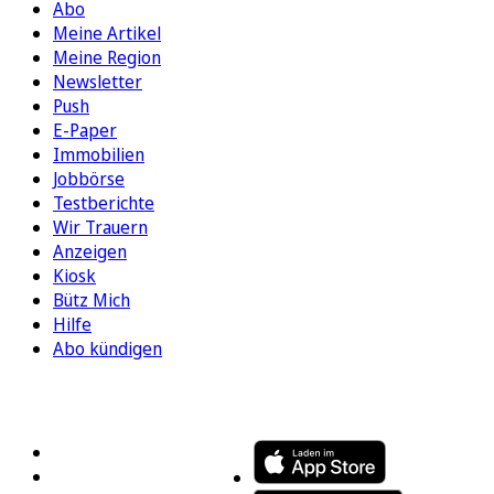
Abo
Meine Artikel
Meine Region
Newsletter
Push
E-Paper
Immobilien
Jobbörse
Testberichte
Wir Trauern
Anzeigen
Kiosk
Bütz Mich
Hilfe
Abo kündigen
FOLGEN SIE UNS
ENTDECKEN SIE UNSERE APP