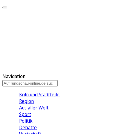
Meine KR
Meine Artikel
Meine Region
Meine Newsletter
Gewinnspiele
Mein Rundschau PLUS
Mein E-Paper
Navigation
Köln und Stadtteile
Region
Aus aller Welt
Sport
Politik
Debatte