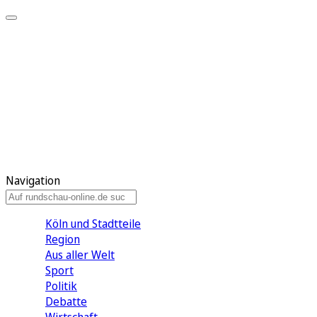
Meine KR
Meine Artikel
Meine Region
Meine Newsletter
Gewinnspiele
Mein Rundschau PLUS
Mein E-Paper
Navigation
Köln und Stadtteile
Region
Aus aller Welt
Sport
Politik
Debatte