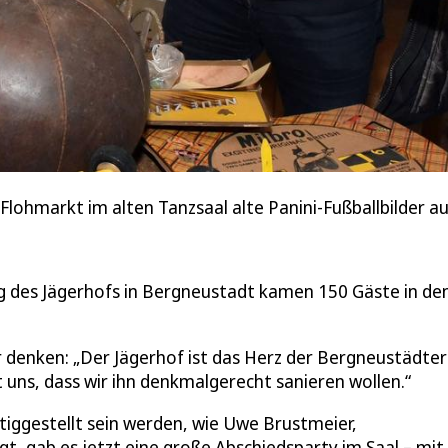
ohmarkt im alten Tanzsaal alte Panini-Fußballbilder au
g des Jägerhofs in Bergneustadt kamen 150 Gäste in de
 denken: „Der Jägerhof ist das Herz der Bergneustädter
 uns, dass wir ihn denkmalgerecht sanieren wollen.“
tiggestellt sein werden, wie Uwe Brustmeier,
t, gab es jetzt eine große Abschiedsparty im Saal – mit