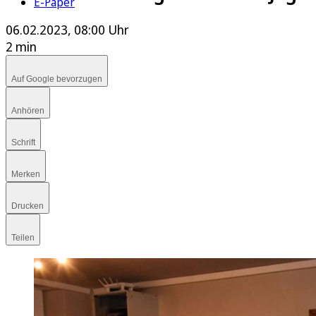
E-Paper
06.02.2023, 08:00 Uhr
2 min
Auf Google bevorzugen
Anhören
Schrift
Merken
Drucken
Teilen