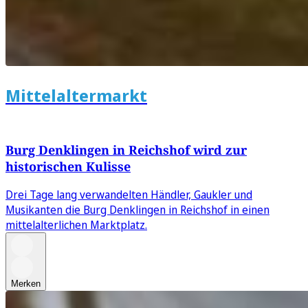
Mittelaltermarkt
Burg Denklingen in Reichshof wird zur
historischen Kulisse
Drei Tage lang verwandelten Händler, Gaukler und
Musikanten die Burg Denklingen in Reichshof in einen
mittelalterlichen Marktplatz.
Merken