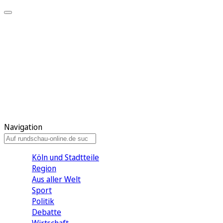
Meine KR
Meine Artikel
Meine Region
Meine Newsletter
Gewinnspiele
Mein Rundschau PLUS
Mein E-Paper
Navigation
Köln und Stadtteile
Region
Aus aller Welt
Sport
Politik
Debatte