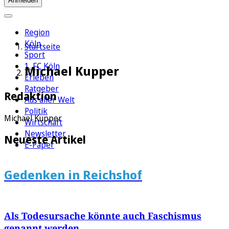
Anmelden
Region
Köln
Startseite
Sport
1. FC Köln
Michael Kupper
Erleben
Ratgeber
Redaktion
Aus aller Welt
Politik
Michael Kupper
Wirtschaft
Newsletter
Neueste Artikel
E-Paper
Gedenken in Reichshof
Als Todesursache könnte auch Faschismus
genannt werden