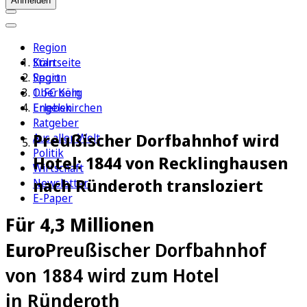
Anmelden
Region
Köln
Startseite
Sport
Region
1. FC Köln
Oberberg
Erleben
Engelskirchen
Ratgeber
Preußischer Dorfbahnhof wird
Aus aller Welt
Politik
Hotel: 1844 von Recklinghausen
Wirtschaft
nach Ründeroth transloziert
Newsletter
E-Paper
Für 4,3 Millionen
Euro
Preußischer Dorfbahnhof
von 1884 wird zum Hotel
in Ründeroth