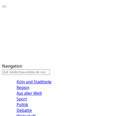
Meine KR
Meine Artikel
Meine Region
Meine Newsletter
Gewinnspiele
Mein Rundschau PLUS
Mein E-Paper
Navigation
Köln und Stadtteile
Region
Aus aller Welt
Sport
Politik
Debatte