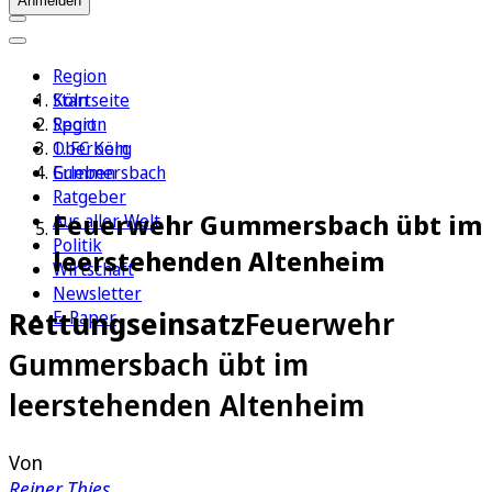
Anmelden
Region
Köln
Startseite
Sport
Region
1. FC Köln
Oberberg
Erleben
Gummersbach
Ratgeber
Feuerwehr Gummersbach übt im
Aus aller Welt
Politik
leerstehenden Altenheim
Wirtschaft
Newsletter
Rettungseinsatz
Feuerwehr
E-Paper
Gummersbach übt im
leerstehenden Altenheim
Von
Reiner Thies