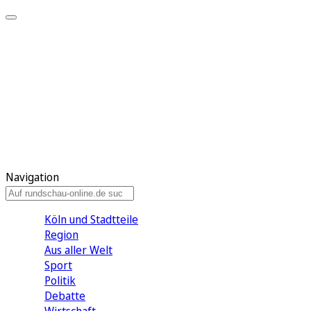
Meine KR
Meine Artikel
Meine Region
Meine Newsletter
Gewinnspiele
Mein Rundschau PLUS
Mein E-Paper
Navigation
Köln und Stadtteile
Region
Aus aller Welt
Sport
Politik
Debatte