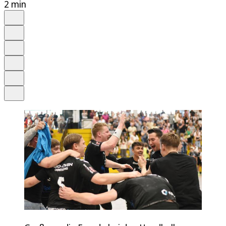
2 min
Auf Google bevorzugen
Anhören
Schrift
Merken
Drucken
Teilen