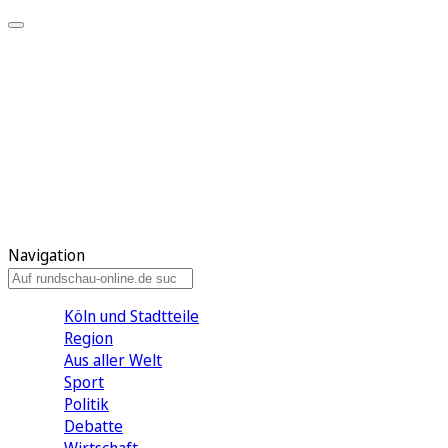
Meine KR
Meine Artikel
Meine Region
Meine Newsletter
Gewinnspiele
Mein Rundschau PLUS
Mein E-Paper
Navigation
Köln und Stadtteile
Region
Aus aller Welt
Sport
Politik
Debatte