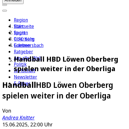
Anmelden
Region
Köln
Startseite
Sport
Region
1. FC Köln
Oberberg
Erleben
Gummersbach
Ratgeber
Handball HBD Löwen Oberberg
Aus aller Welt
Politik
spielen weiter in der Oberliga
Wirtschaft
Newsletter
Handball
HBD Löwen Oberberg
E-Paper
spielen weiter in der Oberliga
Von
Andrea Knitter
15.06.2025, 22:00 Uhr