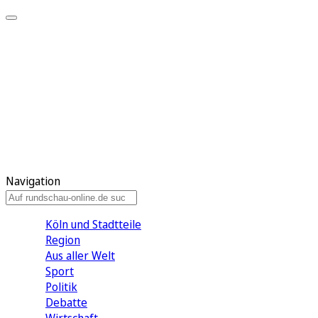
Meine KR
Meine Artikel
Meine Region
Meine Newsletter
Gewinnspiele
Mein Rundschau PLUS
Mein E-Paper
Navigation
Köln und Stadtteile
Region
Aus aller Welt
Sport
Politik
Debatte