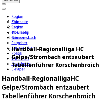
Anmelden
Region
Köln
Startseite
Sport
Region
1. FC Köln
Oberberg
Erleben
Gummersbach
Ratgeber
Handball-Regionalliga HC
Aus aller Welt
Politik
Gelpe/Strombach entzaubert
Wirtschaft
Tabellenführer Korschenbroich
Newsletter
E-Paper
Handball-Regionalliga
HC
Gelpe/Strombach entzaubert
Tabellenführer Korschenbroich