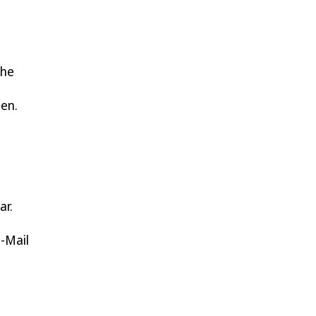
che
ten.
ar.
-Mail