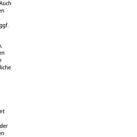
 Auch
en
ggf.
,
en
e
liche
et
 der
en