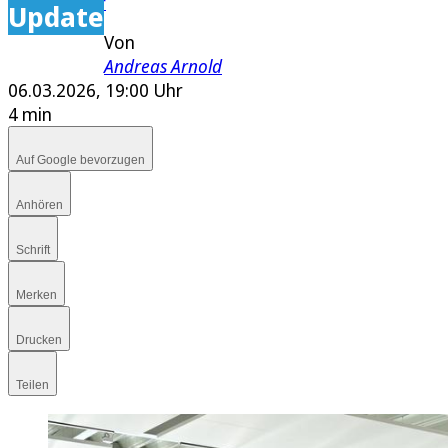
E-Paper
Update
Von
Andreas Arnold
06.03.2026, 19:00 Uhr
4 min
Auf Google bevorzugen
Anhören
Schrift
Merken
Drucken
Teilen