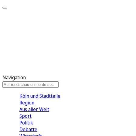
Meine KR
Meine Artikel
Meine Region
Meine Newsletter
Gewinnspiele
Mein Rundschau PLUS
Mein E-Paper
Navigation
Köln und Stadtteile
Region
Aus aller Welt
Sport
Politik
Debatte