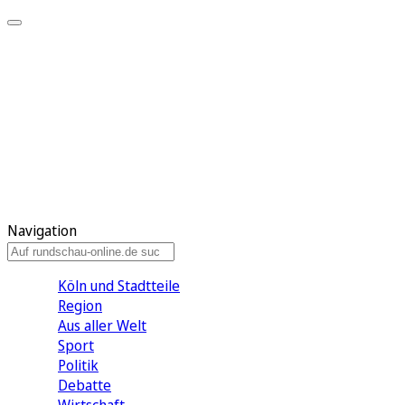
Meine KR
Meine Artikel
Meine Region
Meine Newsletter
Gewinnspiele
Mein Rundschau PLUS
Mein E-Paper
Navigation
Köln und Stadtteile
Region
Aus aller Welt
Sport
Politik
Debatte