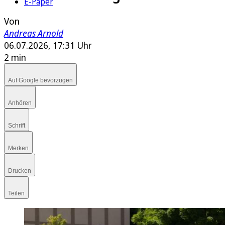
E-Paper
Von
Andreas Arnold
06.07.2026, 17:31 Uhr
2 min
Auf Google bevorzugen
Anhören
Schrift
Merken
Drucken
Teilen