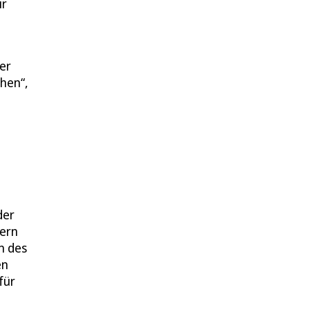
ir
er
hen“,
der
tern
n des
en
für