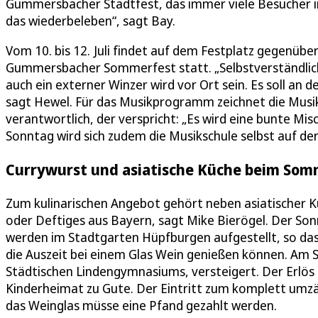
Gummersbacher Stadtfest, das immer viele Besucher in 
das wiederbeleben“, sagt Bay.
Vom 10. bis 12. Juli findet auf dem Festplatz gegenüb
Gummersbacher Sommerfest statt. „Selbstverständlich 
auch ein externer Winzer wird vor Ort sein. Es soll a
sagt Hewel. Für das Musikprogramm zeichnet die Musi
verantwortlich, der verspricht: „Es wird eine bunte M
Sonntag wird sich zudem die Musikschule selbst auf de
Currywurst und asiatische Küche beim So
Zum kulinarischen Angebot gehört neben asiatischer Kü
oder Deftiges aus Bayern, sagt Mike Bierögel. Der Sonn
werden im Stadtgarten Hüpfburgen aufgestellt, so das
die Auszeit bei einem Glas Wein genießen können. Am S
Städtischen Lindengymnasiums, versteigert. Der Erlö
Kinderheimat zu Gute. Der Eintritt zum komplett umzäun
das Weinglas müsse eine Pfand gezahlt werden.