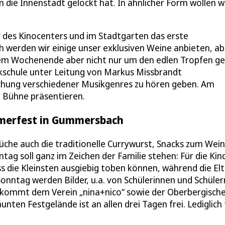
die Innenstadt gelockt hat. In ähnlicher Form wollen w
er des Kinocenters und im Stadtgarten das erste
werden wir einige unser exklusiven Weine anbieten, ab
n dem Wochenende aber nicht nur um den edlen Tropfen ge
kschule unter Leitung von Markus Missbrandt
ischung verschiedener Musikgenres zu hören geben. Am
r Bühne präsentieren.
mmerfest in Gummersbach
che auch die traditionelle Currywurst, Snacks zum Wein
tag soll ganz im Zeichen der Familie stehen: Für die Kin
s die Kleinsten ausgiebig toben können, während die El
onntag werden Bilder, u.a. von Schülerinnen und Schüler
s kommt dem Verein „nina+nico“ sowie der Oberbergisch
ten Festgelände ist an allen drei Tagen frei. Lediglich 