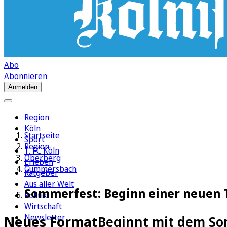
Abo
Abonnieren
Anmelden
Region
Köln
Startseite
Sport
Region
1. FC Köln
Oberberg
Erleben
Gummersbach
Ratgeber
Aus aller Welt
Sommerfest: Beginn einer neuen 
Politik
Wirtschaft
Newsletter
Neues Format
Beginnt mit dem So