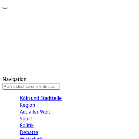
Meine KR
Meine Artikel
Meine Region
Meine Newsletter
Gewinnspiele
Mein Rundschau PLUS
Mein E-Paper
Navigation
Köln und Stadtteile
Region
Aus aller Welt
Sport
Politik
Debatte