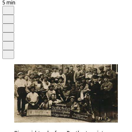
5 min
Auf Google bevorzugen
Anhören
Schrift
Merken
Drucken
Teilen