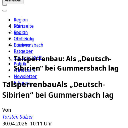
Anmelden
Region
Köln
Startseite
Sport
Region
1. FC Köln
Oberberg
Erleben
Gummersbach
Ratgeber
Talsperrenbau: Als „Deutsch-
Aus aller Welt
Politik
Sibirien“ bei Gummersbach lag
Wirtschaft
Newsletter
Talsperrenbau
Als „Deutsch-
E-Paper
Sibirien“ bei Gummersbach lag
Von
Torsten Sülzer
30.04.2026, 10:11 Uhr