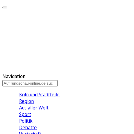
Meine KR
Meine Artikel
Meine Region
Meine Newsletter
Gewinnspiele
Mein Rundschau PLUS
Mein E-Paper
Navigation
Köln und Stadtteile
Region
Aus aller Welt
Sport
Politik
Debatte