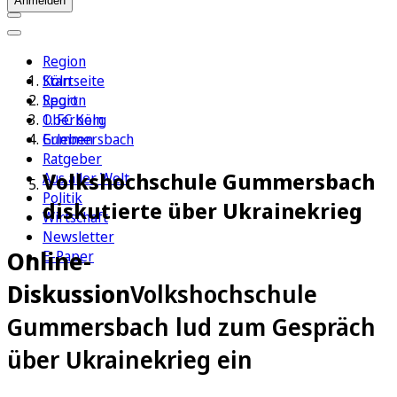
Anmelden
Region
Köln
Startseite
Sport
Region
1. FC Köln
Oberberg
Erleben
Gummersbach
Ratgeber
Volkshochschule Gummersbach
Aus aller Welt
Politik
diskutierte über Ukrainekrieg
Wirtschaft
Newsletter
Online-
E-Paper
Diskussion
Volkshochschule
Gummersbach lud zum Gespräch
über Ukrainekrieg ein