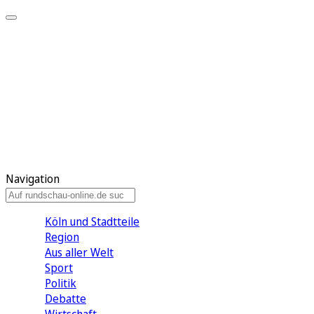
Meine KR
Meine Artikel
Meine Region
Meine Newsletter
Gewinnspiele
Mein Rundschau PLUS
Mein E-Paper
Navigation
Köln und Stadtteile
Region
Aus aller Welt
Sport
Politik
Debatte