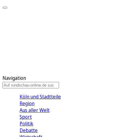
Meine KR
Meine Artikel
Meine Region
Meine Newsletter
Gewinnspiele
Mein Rundschau PLUS
Mein E-Paper
Navigation
Köln und Stadtteile
Region
Aus aller Welt
Sport
Politik
Debatte