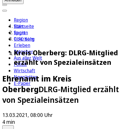
Anmelden
Region
Köln
Startseite
Sport
Region
1. FC Köln
Oberberg
Erleben
Kreis Oberberg: DLRG-Mitglied
Ratgeber
Aus aller Welt
erzählt von Spezialeinsätzen
Politik
Wirtschaft
Ehrenamt im Kreis
Newsletter
E-Paper
Oberberg
DLRG-Mitglied erzählt
von Spezialeinsätzen
13.03.2021, 08:00 Uhr
4 min
Auf Google bevorzugen