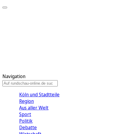
Meine KR
Meine Artikel
Meine Region
Meine Newsletter
Gewinnspiele
Mein Rundschau PLUS
Mein E-Paper
Navigation
Köln und Stadtteile
Region
Aus aller Welt
Sport
Politik
Debatte