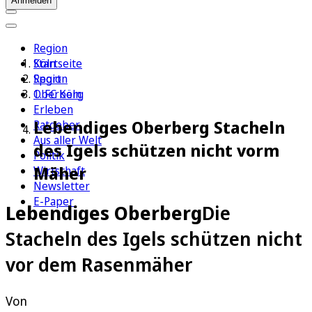
Anmelden
Region
Köln
Startseite
Sport
Region
1. FC Köln
Oberberg
Erleben
Lebendiges Oberberg Stacheln
Ratgeber
Aus aller Welt
des Igels schützen nicht vorm
Politik
Mäher
Wirtschaft
Newsletter
E-Paper
Lebendiges Oberberg
Die
Stacheln des Igels schützen nicht
vor dem Rasenmäher
Von