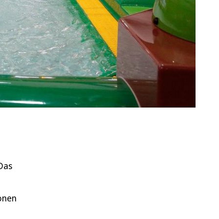
 Das
ionen