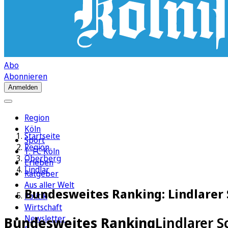
Abo
Abonnieren
Anmelden
Region
Köln
Startseite
Sport
Region
1. FC Köln
Oberberg
Erleben
Lindlar
Ratgeber
Aus aller Welt
Bundesweites Ranking: Lindlarer
Politik
Wirtschaft
Newsletter
Bundesweites Ranking
Lindlarer 