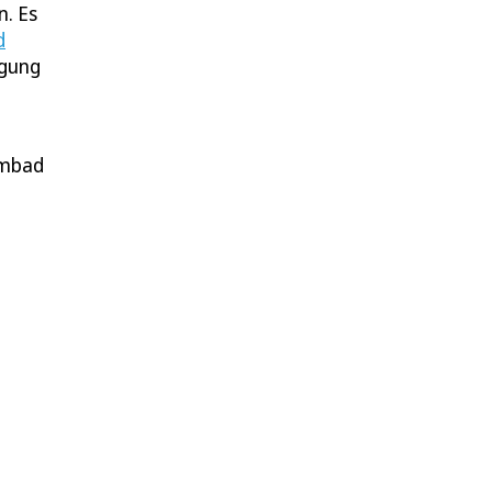
. Es
d
igung
mmbad