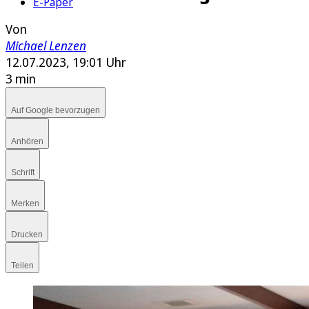
E-Paper
Von
Michael Lenzen
12.07.2023, 19:01 Uhr
3 min
Auf Google bevorzugen
Anhören
Schrift
Merken
Drucken
Teilen