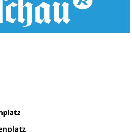
nplatz
enplatz