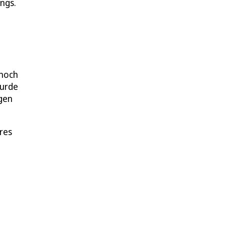
ngs.
 noch
wurde
gen
res