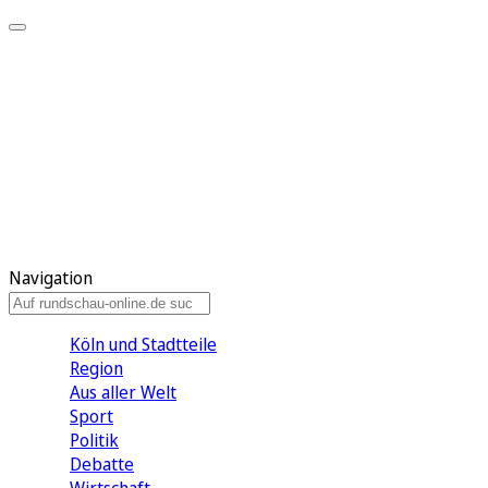
Meine KR
Meine Artikel
Meine Region
Meine Newsletter
Gewinnspiele
Mein Rundschau PLUS
Mein E-Paper
Navigation
Köln und Stadtteile
Region
Aus aller Welt
Sport
Politik
Debatte