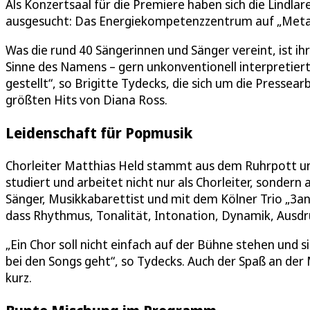
Als Konzertsaal für die Premiere haben sich die Lindl
ausgesucht: Das Energiekompetenzzentrum auf „Meta
Was die rund 40 Sängerinnen und Sänger vereint, ist ih
Sinne des Namens – gern unkonventionell interpretiert
gestellt“, so Brigitte Tydecks, die sich um die Press
größten Hits von Diana Ross.
Leidenschaft für Popmusik
Chorleiter Matthias Held stammt aus dem Ruhrpott un
studiert und arbeitet nicht nur als Chorleiter, sonder
Sänger, Musikkabarettist und mit dem Kölner Trio „3and
dass Rhythmus, Tonalität, Intonation, Dynamik, Ausdru
„Ein Chor soll nicht einfach auf der Bühne stehen und
bei den Songs geht“, so Tydecks. Auch der Spaß an der 
kurz.