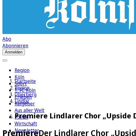
Abo
Abonnieren
Anmelden
Region
Köln
Startseite
Sport
Region
1. FC Köln
Oberberg
Erleben
Lindlar
Ratgeber
Aus aller Welt
Premiere Lindlarer Chor „Upside 
Politik
Wirtschaft
Newsletter
Premiere
Der Lindlarer Chor „Upsi