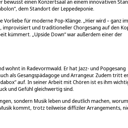
arer bewusst einen Konzertsaal an einem innovativen Sta
bolon“, dem Standort der Leppedeponie.
re Vorliebe für moderne Pop-Klänge. „Hier wird – ganz i
, improvisiert und traditioneller Chorgesang auf den Ko
earbeit kümmert. „Upside Down“ war außerdem einer der
d wohnt in Radevormwald. Er hat Jazz- und Popgesang
n auch als Gesangspädagoge und Arrangeur. Zudem tritt er
abox“ auf. In seiner Arbeit mit Chören ist es ihm wichti
ck und Gefühl gleichwertig sind.
 singen, sondern Musik leben und deutlich machen, worum
Musik kommt, trotz teilweise diffiziler Arrangements, ni