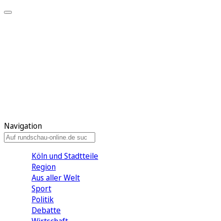
Meine KR
Meine Artikel
Meine Region
Meine Newsletter
Gewinnspiele
Mein Rundschau PLUS
Mein E-Paper
Navigation
Köln und Stadtteile
Region
Aus aller Welt
Sport
Politik
Debatte