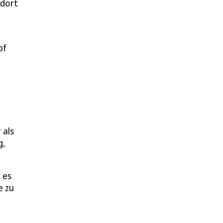
ndort
m
pf
 als
g,
 es
e zu