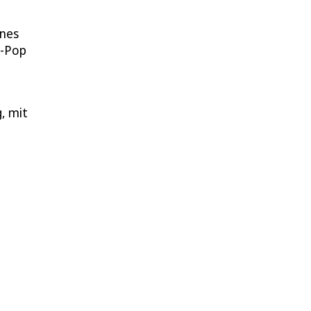
ines
k-Pop
, mit