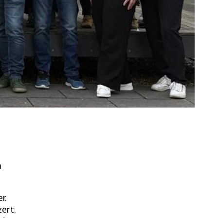
m
r.
zert.