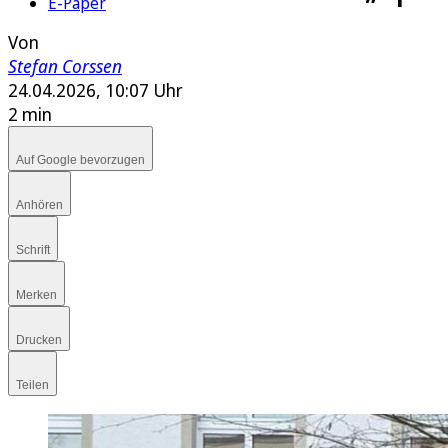
E-Paper
Von
Stefan Corssen
24.04.2026, 10:07 Uhr
2 min
Auf Google bevorzugen
Anhören
Schrift
Merken
Drucken
Teilen