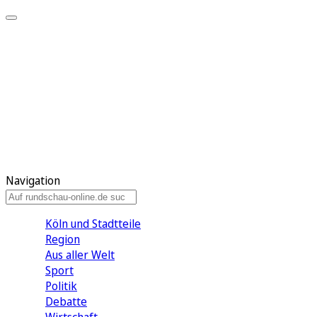
Meine KR
Meine Artikel
Meine Region
Meine Newsletter
Gewinnspiele
Mein Rundschau PLUS
Mein E-Paper
Navigation
Köln und Stadtteile
Region
Aus aller Welt
Sport
Politik
Debatte