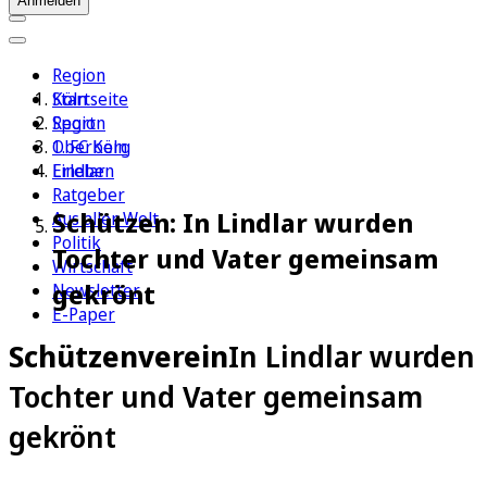
Anmelden
Region
Köln
Startseite
Sport
Region
1. FC Köln
Oberberg
Erleben
Lindlar
Ratgeber
Schützen: In Lindlar wurden
Aus aller Welt
Politik
Tochter und Vater gemeinsam
Wirtschaft
gekrönt
Newsletter
E-Paper
Schützenverein
In Lindlar wurden
Tochter und Vater gemeinsam
gekrönt