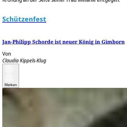
Schützenfest
Jan-Philipp Schorde ist neuer König in Gimborn
Von
Claudia Kippels-Klug
Merken