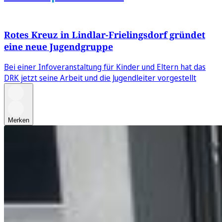
Rotes Kreuz in Lindlar-Frielingsdorf gründet
eine neue Jugendgruppe
Bei einer Infoveranstaltung für Kinder und Eltern hat das
DRK jetzt seine Arbeit und die Jugendleiter vorgestellt
Merken