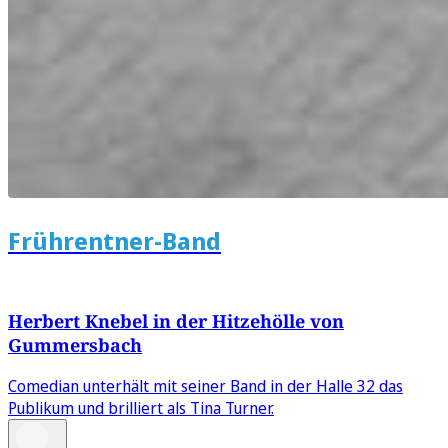
Frührentner-Band
Herbert Knebel in der Hitzehölle von
Gummersbach
Comedian unterhält mit seiner Band in der Halle 32 das
Publikum und brilliert als Tina Turner.