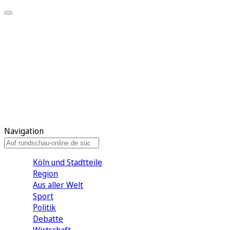
Meine KR
Meine Artikel
Meine Region
Meine Newsletter
Gewinnspiele
Mein Rundschau PLUS
Mein E-Paper
Navigation
Köln und Stadtteile
Region
Aus aller Welt
Sport
Politik
Debatte