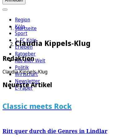
Anmelden
Region
Köln
Startseite
Sport
1. FC Köln
Claudia Kippels-Klug
Erleben
Ratgeber
Redaktion
Aus aller Welt
Politik
Claudia Kippels-Klug
Wirtschaft
Newsletter
Neueste Artikel
E-Paper
Classic meets Rock
Ritt quer durch die Genres in Lindlar