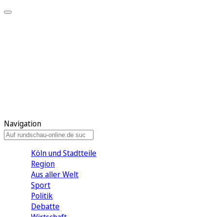
Meine KR
Meine Artikel
Meine Region
Meine Newsletter
Gewinnspiele
Mein Rundschau PLUS
Mein E-Paper
Navigation
Köln und Stadtteile
Region
Aus aller Welt
Sport
Politik
Debatte