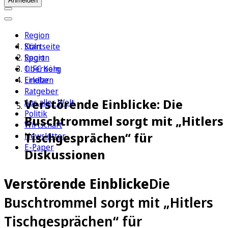
Anmelden
Region
Köln
Startseite
Sport
Region
1. FC Köln
Oberberg
Erleben
Lindlar
Ratgeber
Verstörende Einblicke: Die
Aus aller Welt
Politik
Buschtrommel sorgt mit „Hitlers
Wirtschaft
Tischgesprächen“ für
Newsletter
E-Paper
Diskussionen
Verstörende Einblicke
Die
Buschtrommel sorgt mit „Hitlers
Tischgesprächen“ für