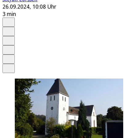
26.09.2024, 10:08 Uhr
3 min
Auf Google bevorzugen
Anhören
Schrift
Merken
Drucken
Teilen