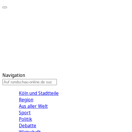
Meine KR
Meine Artikel
Meine Region
Meine Newsletter
Gewinnspiele
Mein Rundschau PLUS
Mein E-Paper
Navigation
Köln und Stadtteile
Region
Aus aller Welt
Sport
Politik
Debatte