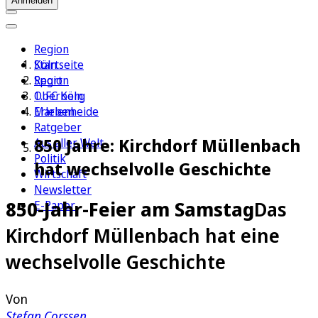
Anmelden
Region
Köln
Startseite
Sport
Region
1. FC Köln
Oberberg
Erleben
Marienheide
Ratgeber
850 Jahre: Kirchdorf Müllenbach
Aus aller Welt
Politik
hat wechselvolle Geschichte
Wirtschaft
Newsletter
850-Jahr-Feier am Samstag
Das
E-Paper
Kirchdorf Müllenbach hat eine
wechselvolle Geschichte
Von
Stefan Corssen