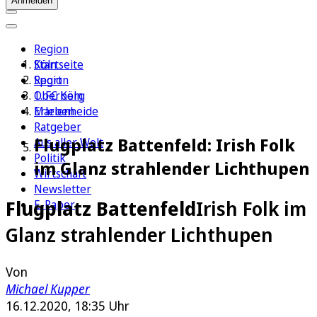
Anmelden
Region
Köln
Startseite
Sport
Region
1. FC Köln
Oberberg
Erleben
Marienheide
Ratgeber
Flugplatz Battenfeld: Irish Folk
Aus aller Welt
Politik
im Glanz strahlender Lichthupen
Wirtschaft
Newsletter
Flugplatz Battenfeld
Irish Folk im
E-Paper
Glanz strahlender Lichthupen
Von
Michael Kupper
16.12.2020, 18:35 Uhr