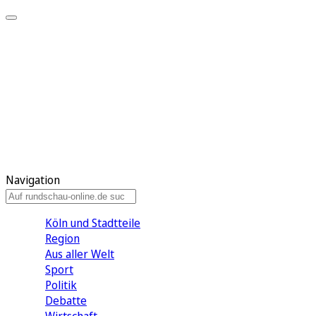
Meine KR
Meine Artikel
Meine Region
Meine Newsletter
Gewinnspiele
Mein Rundschau PLUS
Mein E-Paper
Navigation
Köln und Stadtteile
Region
Aus aller Welt
Sport
Politik
Debatte