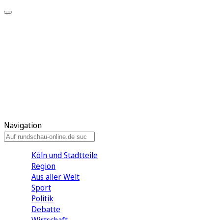
Meine KR
Meine Artikel
Meine Region
Meine Newsletter
Gewinnspiele
Mein Rundschau PLUS
Mein E-Paper
Navigation
Köln und Stadtteile
Region
Aus aller Welt
Sport
Politik
Debatte