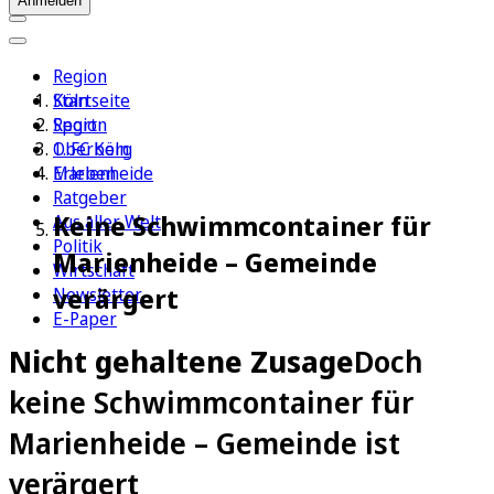
Anmelden
Region
Köln
Startseite
Sport
Region
1. FC Köln
Oberberg
Erleben
Marienheide
Ratgeber
Keine Schwimmcontainer für
Aus aller Welt
Politik
Marienheide – Gemeinde
Wirtschaft
verärgert
Newsletter
E-Paper
Nicht gehaltene Zusage
Doch
keine Schwimmcontainer für
Marienheide – Gemeinde ist
verärgert