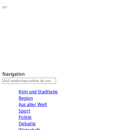
Meine KR
Meine Artikel
Meine Region
Meine Newsletter
Gewinnspiele
Mein Rundschau PLUS
Mein E-Paper
Navigation
Köln und Stadtteile
Region
Aus aller Welt
Sport
Politik
Debatte