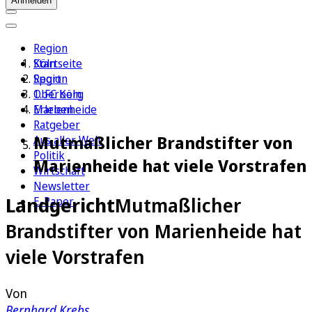
Anmelden
Region
Köln
Startseite
Sport
Region
1. FC Köln
Oberberg
Erleben
Marienheide
Ratgeber
Mutmaßlicher Brandstifter von
Aus aller Welt
Politik
Marienheide hat viele Vorstrafen
Wirtschaft
Newsletter
Landgericht
Mutmaßlicher
E-Paper
Brandstifter von Marienheide hat
viele Vorstrafen
Von
Bernhard Krebs