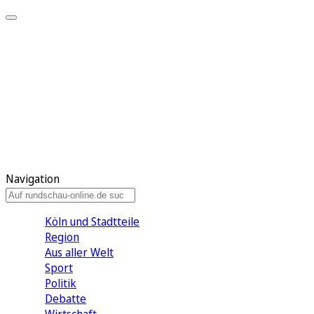
Meine KR
Meine Artikel
Meine Region
Meine Newsletter
Gewinnspiele
Mein Rundschau PLUS
Mein E-Paper
Navigation
Köln und Stadtteile
Region
Aus aller Welt
Sport
Politik
Debatte