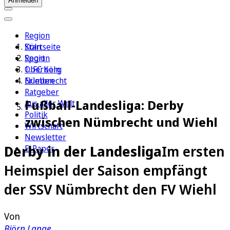
Anmelden
Region
Köln
Startseite
Sport
Region
1. FC Köln
Oberberg
Erleben
Nümbrecht
Ratgeber
Fußball-Landesliga: Derby
Aus aller Welt
Politik
zwischen Nümbrecht und Wiehl
Wirtschaft
Newsletter
Derby in der Landesliga
Im ersten
E-Paper
Heimspiel der Saison empfängt
der SSV Nümbrecht den FV Wiehl
Von
Björn Lange