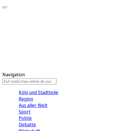
Meine KR
Meine Artikel
Meine Region
Meine Newsletter
Gewinnspiele
Mein Rundschau PLUS
Mein E-Paper
Navigation
Köln und Stadtteile
Region
Aus aller Welt
Sport
Politik
Debatte