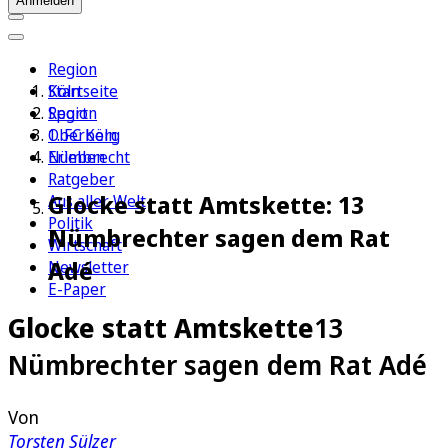
Anmelden
Region
Köln
Startseite
Sport
Region
1. FC Köln
Oberberg
Erleben
Nümbrecht
Ratgeber
Glocke statt Amtskette: 13
Aus aller Welt
Politik
Nümbrechter sagen dem Rat
Wirtschaft
Adé
Newsletter
E-Paper
Glocke statt Amtskette
13
Nümbrechter sagen dem Rat Adé
Von
Torsten Sülzer