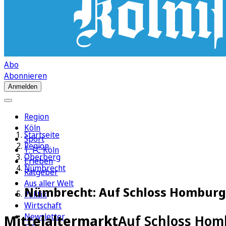
Abo
Abonnieren
Anmelden
Region
Köln
Startseite
Sport
Region
1. FC Köln
Oberberg
Erleben
Nümbrecht
Ratgeber
Aus aller Welt
Nümbrecht: Auf Schloss Homburg 
Politik
Wirtschaft
Newsletter
Mittelaltermarkt
Auf Schloss Hom