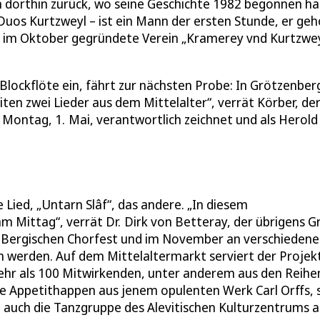
m dorthin zurück, wo seine Geschichte 1982 begonnen ha
Duos Kurtzweyl – ist ein Mann der ersten Stunde, er geh
st im Oktober gegründete Verein „Kramerey vnd Kurtzwey
 Blockflöte ein, fährt zur nächsten Probe: In Grötzenber
eiten zwei Lieder aus dem Mittelalter“, verrät Körber, der
Montag, 1. Mai, verantwortlich zeichnet und als Herold
 Lied, „Untarn Slâf“, das andere. „In diesem
 Mittag“, verrät Dr. Dirk von Betteray, der übrigens G
m Bergischen Chorfest und im November an verschieden
n werden. Auf dem Mittelaltermarkt serviert der Projek
ehr als 100 Mitwirkenden, unter anderem aus den Reihe
 Appetithappen aus jenem opulenten Werk Carl Orffs, 
 auch die Tanzgruppe des Alevitischen Kulturzentrums 