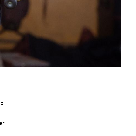
wo
er