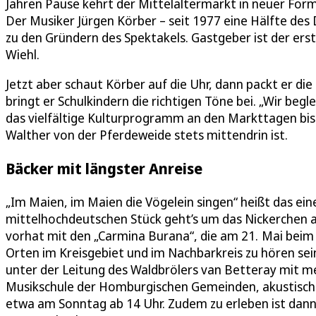
Jahren Pause kehrt der Mittelaltermarkt in neuer For
Der Musiker Jürgen Körber – seit 1977 eine Hälfte des 
zu den Gründern des Spektakels. Gastgeber ist der er
Wiehl.
Jetzt aber schaut Körber auf die Uhr, dann packt er die
bringt er Schulkindern die richtigen Töne bei. „Wir begl
das vielfältige Kulturprogramm an den Markttagen bis 
Walther von der Pferdeweide stets mittendrin ist.
Bäcker mit längster Anreise
„Im Maien, im Maien die Vögelein singen“ heißt das eine
mittelhochdeutschen Stück geht’s um das Nickerchen am
vorhat mit den „Carmina Burana“, die am 21. Mai bei
Orten im Kreisgebiet und im Nachbarkreis zu hören sei
unter der Leitung des Waldbrölers van Betteray mit m
Musikschule der Homburgischen Gemeinden, akustische
etwa am Sonntag ab 14 Uhr. Zudem zu erleben ist dann