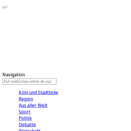
Meine KR
Meine Artikel
Meine Region
Meine Newsletter
Gewinnspiele
Mein Rundschau PLUS
Mein E-Paper
Navigation
Köln und Stadtteile
Region
Aus aller Welt
Sport
Politik
Debatte