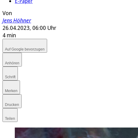
E-Paper
Von
Jens Höhner
26.04.2023, 06:00 Uhr
4 min
Auf Google bevorzugen
Anhören
Schrift
Merken
Drucken
Teilen