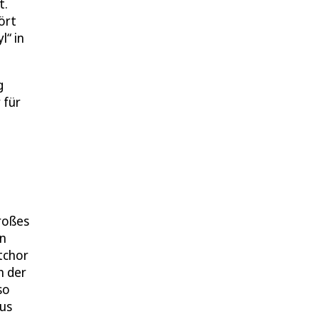
t.
ört
l“ in
g
 für
roßes
en
tchor
n der
so
aus