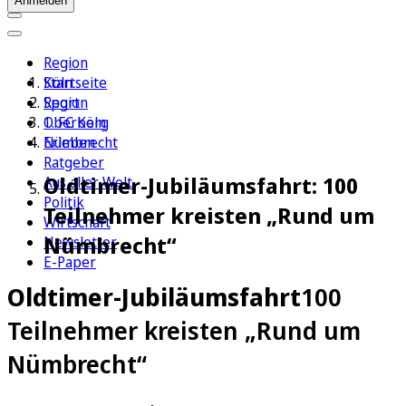
Anmelden
Region
Köln
Startseite
Sport
Region
1. FC Köln
Oberberg
Erleben
Nümbrecht
Ratgeber
Oldtimer-Jubiläumsfahrt: 100
Aus aller Welt
Politik
Teilnehmer kreisten „Rund um
Wirtschaft
Nümbrecht“
Newsletter
E-Paper
Oldtimer-Jubiläumsfahrt
100
Teilnehmer kreisten „Rund um
Nümbrecht“