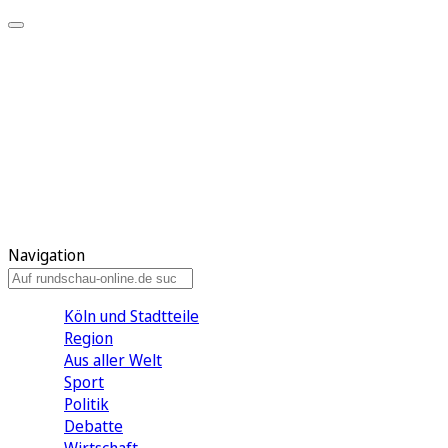
Meine KR
Meine Artikel
Meine Region
Meine Newsletter
Gewinnspiele
Mein Rundschau PLUS
Mein E-Paper
Navigation
Köln und Stadtteile
Region
Aus aller Welt
Sport
Politik
Debatte