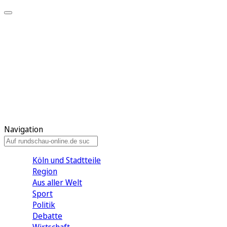
Meine KR
Meine Artikel
Meine Region
Meine Newsletter
Gewinnspiele
Mein Rundschau PLUS
Mein E-Paper
Navigation
Köln und Stadtteile
Region
Aus aller Welt
Sport
Politik
Debatte