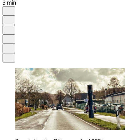
3 min
Auf Google bevorzugen
Anhören
Schrift
Merken
Drucken
Teilen