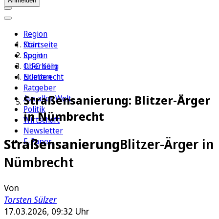
Anmelden
Region
Köln
Startseite
Sport
Region
1. FC Köln
Oberberg
Erleben
Nümbrecht
Ratgeber
Straßensanierung: Blitzer-Ärger
Aus aller Welt
Politik
in Nümbrecht
Wirtschaft
Newsletter
Straßensanierung
Blitzer-Ärger in
E-Paper
Nümbrecht
Von
Torsten Sülzer
17.03.2026, 09:32 Uhr