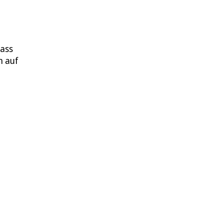
dass
h auf