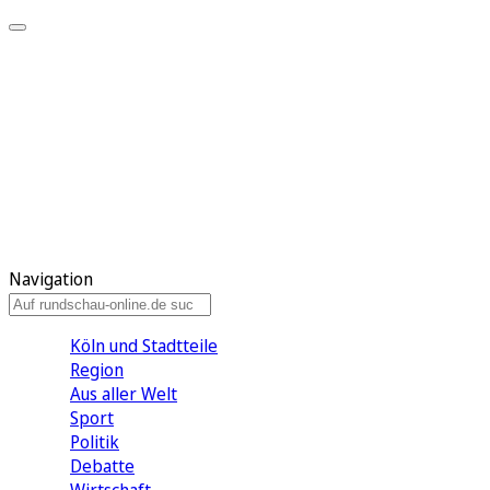
Meine KR
Meine Artikel
Meine Region
Meine Newsletter
Gewinnspiele
Mein Rundschau PLUS
Mein E-Paper
Navigation
Köln und Stadtteile
Region
Aus aller Welt
Sport
Politik
Debatte