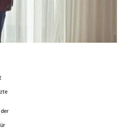
t
tzte
 der
für