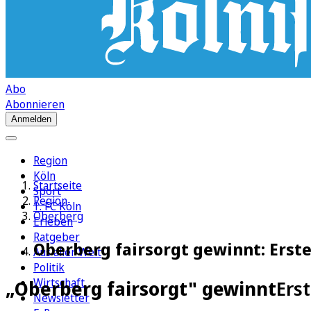
Abo
Abonnieren
Anmelden
Region
Köln
Startseite
Sport
Region
1. FC Köln
Oberberg
Erleben
Ratgeber
Oberberg fairsorgt gewinnt: Erste
Aus aller Welt
Politik
Wirtschaft
„Oberberg fairsorgt" gewinnt
Ers
Newsletter