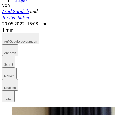
E-Paper
Von
Arnd Gaudich
und
Torsten Sülzer
20.05.2022, 15:03 Uhr
1 min
Auf Google bevorzugen
Anhören
Schrift
Merken
Drucken
Teilen