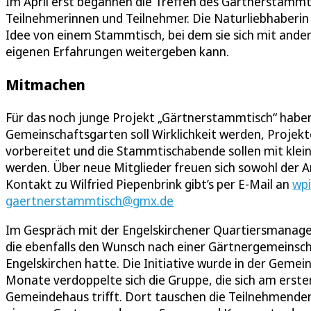
Im April erst begannen die Treffen des Gärtnerstammti
Teilnehmerinnen und Teilnehmer. Die Naturliebhaberin
Idee von einem Stammtisch, bei dem sie sich mit ander
eigenen Erfahrungen weitergeben kann.
Mitmachen
Für das noch junge Projekt „Gärtnerstammtisch“ habe
Gemeinschaftsgarten soll Wirklichkeit werden, Proje
vorbereitet und die Stammtischabende sollen mit klei
werden. Über neue Mitglieder freuen sich sowohl der 
Kontakt zu Wilfried Piepenbrink gibt’s per E-Mail an
wp
gaertnerstammtisch@gmx.de
Im Gespräch mit der Engelskirchener Quartiersmanage
die ebenfalls den Wunsch nach einer Gärtnergemeinsch
Engelskirchen hatte. Die Initiative wurde in der Gem
Monate verdoppelte sich die Gruppe, die sich am erst
Gemeindehaus trifft. Dort tauschen die Teilnehmenden