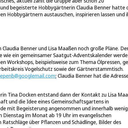
sches, aktuell zählt die Gruppe aber schon 20
 und begeisterte Hobbygärtnerin Claudia Benner hatte 
en Hobbygärtnern austauschen, inspirieren lassen und i
n Claudia Benner und Lisa Maaßen noch große Pläne. De
kte wie ein gemeinsamer Saatgut-Adventskalender werd
nen Workshops, beispielsweise zum Thema Ölpressen, ge
Arbeitskreis Vogelschutz sowie der Gärtnerstammtisch.
iepenb@googlemail.com
; Claudia Benner hat die Adress
rin Tina Docken entstand dann der Kontakt zu Lisa Ma
aft und die Idee eines Gemeinschaftsgartens in
einde mit Begeisterung angenommen und innerhalb wenig
en Dienstag im Monat ab 19 Uhr im evangelischen
 Ratschläge über Pflanzen und Schädlinge, Bilder des