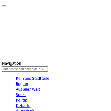
Meine KR
Meine Artikel
Meine Region
Meine Newsletter
Gewinnspiele
Mein Rundschau PLUS
Mein E-Paper
Navigation
Köln und Stadtteile
Region
Aus aller Welt
Sport
Politik
Debatte