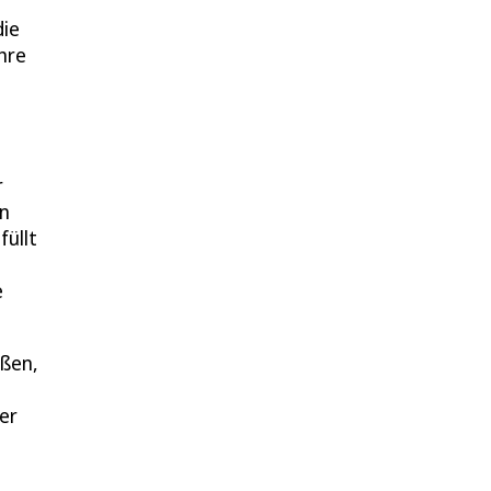
die
hre
r
en
füllt
e
aßen,
er