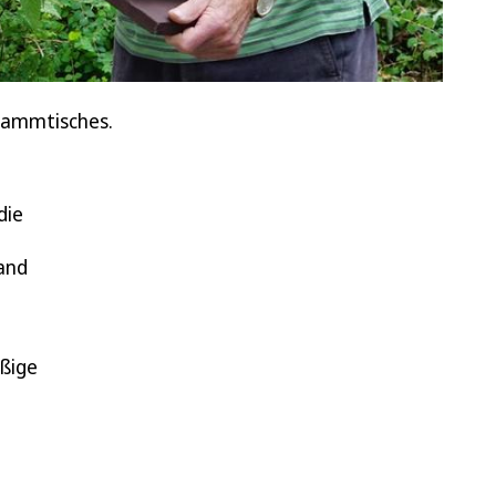
tammtisches.
die
and
äßige