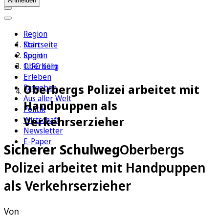
Anmelden
Region
Köln
Startseite
Sport
Region
1. FC Köln
Oberberg
Erleben
Oberbergs Polizei arbeitet mit
Ratgeber
Aus aller Welt
Handpuppen als
Politik
Verkehrserzieher
Wirtschaft
Newsletter
E-Paper
Sicherer Schulweg
Oberbergs
Polizei arbeitet mit Handpuppen
als Verkehrserzieher
Von