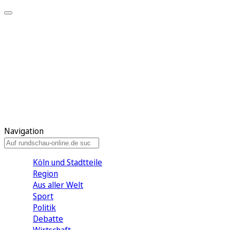
Meine KR
Meine Artikel
Meine Region
Meine Newsletter
Gewinnspiele
Mein Rundschau PLUS
Mein E-Paper
Navigation
Köln und Stadtteile
Region
Aus aller Welt
Sport
Politik
Debatte