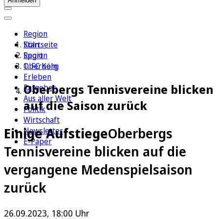
Anmelden
Region
Köln
Startseite
Sport
Region
1. FC Köln
Oberberg
Erleben
Oberbergs Tennisvereine blicken
Ratgeber
Aus aller Welt
auf die Saison zurück
Politik
Wirtschaft
Einige Aufstiege
Oberbergs
Newsletter
E-Paper
Tennisvereine blicken auf die
vergangene Medenspielsaison
zurück
26.09.2023, 18:00 Uhr