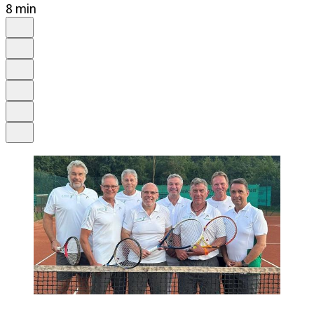
8 min
Auf Google bevorzugen
Anhören
Schrift
Merken
Drucken
Teilen