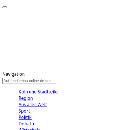
Meine KR
Meine Artikel
Meine Region
Meine Newsletter
Gewinnspiele
Mein Rundschau PLUS
Mein E-Paper
Navigation
Köln und Stadtteile
Region
Aus aller Welt
Sport
Politik
Debatte