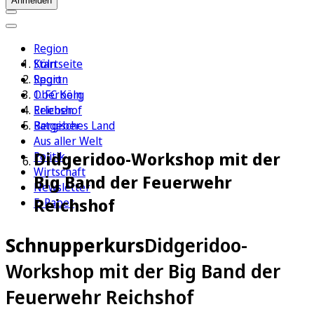
Anmelden
Region
Köln
Startseite
Sport
Region
1. FC Köln
Oberberg
Erleben
Reichshof
Ratgeber
Bergisches Land
Aus aller Welt
Didgeridoo-Workshop mit der
Politik
Wirtschaft
Big Band der Feuerwehr
Newsletter
Reichshof
E-Paper
Schnupperkurs
Didgeridoo-
Workshop mit der Big Band der
Feuerwehr Reichshof