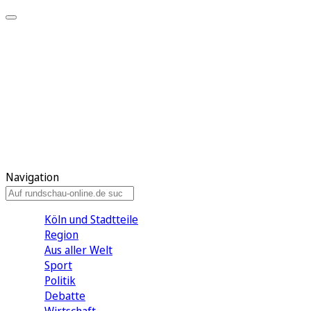
Meine KR
Meine Artikel
Meine Region
Meine Newsletter
Gewinnspiele
Mein Rundschau PLUS
Mein E-Paper
Navigation
Köln und Stadtteile
Region
Aus aller Welt
Sport
Politik
Debatte