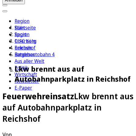
Anmelden
Region
Köln
Startseite
Sport
Region
1. FC Köln
Oberberg
Erleben
Reichshof
Ratgeber
Bundesautobahn 4
Aus aller Welt
Lkw brennt aus auf
Politik
Wirtschaft
Autobahnparkplatz in Reichshof
Newsletter
E-Paper
Feuerwehreinsatz
Lkw brennt aus
auf Autobahnparkplatz in
Reichshof
Von