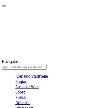
Meine KR
Meine Artikel
Meine Region
Meine Newsletter
Gewinnspiele
Mein Rundschau PLUS
Mein E-Paper
Navigation
Köln und Stadtteile
Region
Aus aller Welt
Sport
Politik
Debatte