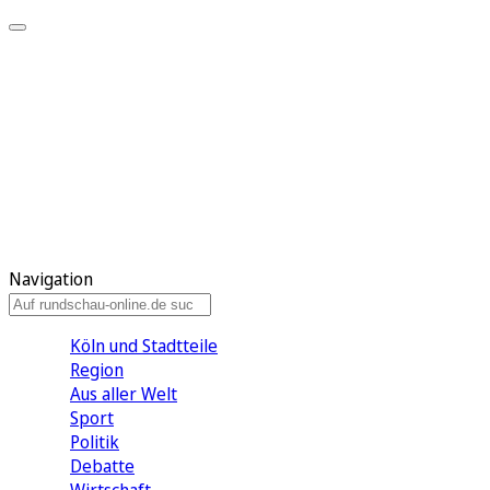
Meine KR
Meine Artikel
Meine Region
Meine Newsletter
Gewinnspiele
Mein Rundschau PLUS
Mein E-Paper
Navigation
Köln und Stadtteile
Region
Aus aller Welt
Sport
Politik
Debatte