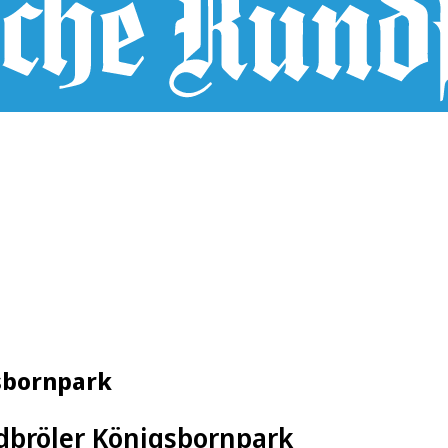
gsbornpark
ldbröler Königsbornpark