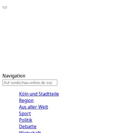
Meine KR
Meine Artikel
Meine Region
Meine Newsletter
Gewinnspiele
Mein Rundschau PLUS
Mein E-Paper
Navigation
Köln und Stadtteile
Region
Aus aller Welt
Sport
Politik
Debatte