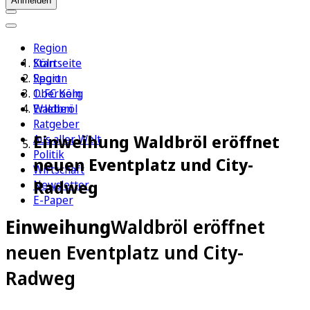
Anmelden
Region
Köln
Startseite
Sport
Region
1. FC Köln
Oberberg
Erleben
Waldbröl
Ratgeber
Einweihung Waldbröl eröffnet
Aus aller Welt
Politik
neuen Eventplatz und City-
Wirtschaft
Radweg
Newsletter
E-Paper
Einweihung
Waldbröl eröffnet
neuen Eventplatz und City-
Radweg