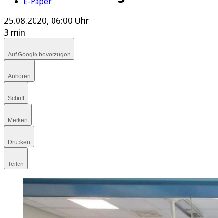
E-Paper
25.08.2020, 06:00 Uhr
3 min
Auf Google bevorzugen
Anhören
Schrift
Merken
Drucken
Teilen