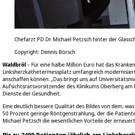
Chefarzt PD Dr. Michael Petzsch hinter der Glass
Copyright: Dennis Börsch
Waldbröl
– Für eine halbe Million Euro hat das Kranke
Linksherzkathetermessplatz umfangreich modernisiert
anschaffen können. „Das bringt uns auf Universitätsniv
Aufsichtsratsvorsitzender des Klinikums Oberberg am
Dienste der Gesundheit.
Eine deutlich bessere Qualität des Bildes von dem, was
50 Prozent geringe Röntgenstrahlung, der die Patiente
Michael Petzsch die wesentlichen Vorteile der erneuer
Bis zu 2400 Patienten jährlich am Linksher