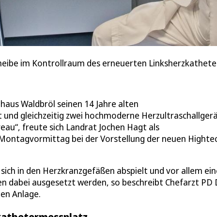
cheibe im Kontrollraum des erneuerten Linksherzkathet
nhaus Waldbröl seinen 14 Jahre alten
 und gleichzeitig zwei hochmoderne Herzultraschallger
eau“, freute sich Landrat Jochen Hagt als
 Montagvormittag bei der Vorstellung der neuen Highte
 sich in den Herzkranzgefäßen abspielt und vor allem ei
n dabei ausgesetzt werden, so beschreibt Chefarzt PD D
ten Anlage.
zkathetermessplatz