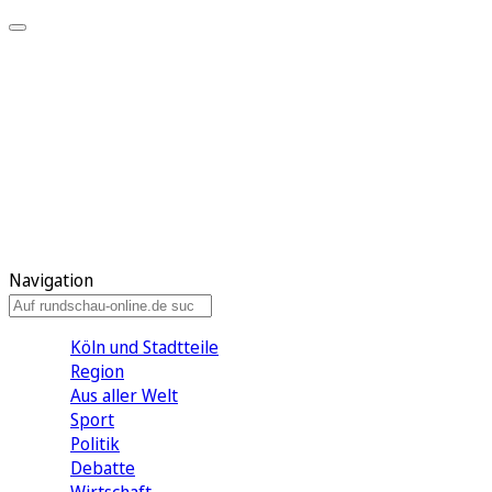
Meine KR
Meine Artikel
Meine Region
Meine Newsletter
Gewinnspiele
Mein Rundschau PLUS
Mein E-Paper
Navigation
Köln und Stadtteile
Region
Aus aller Welt
Sport
Politik
Debatte