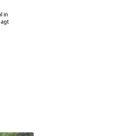
l in
Hagt