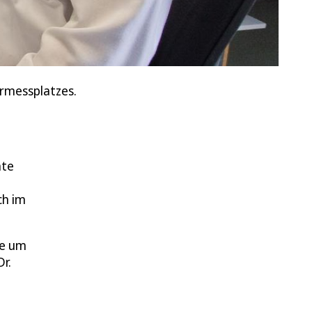
ermessplatzes.
äte
ch im
ne um
r.