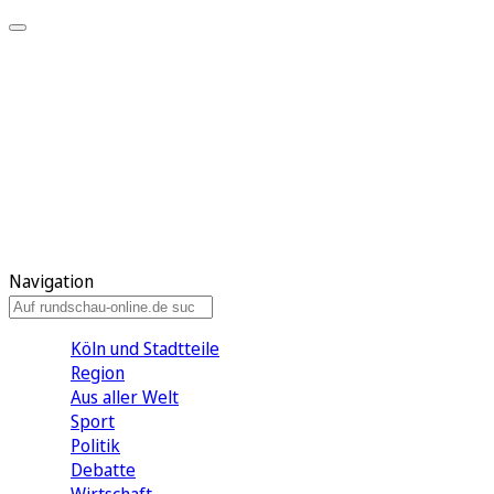
Meine KR
Meine Artikel
Meine Region
Meine Newsletter
Gewinnspiele
Mein Rundschau PLUS
Mein E-Paper
Navigation
Köln und Stadtteile
Region
Aus aller Welt
Sport
Politik
Debatte