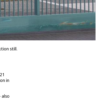
on still.
 21
on in
 also