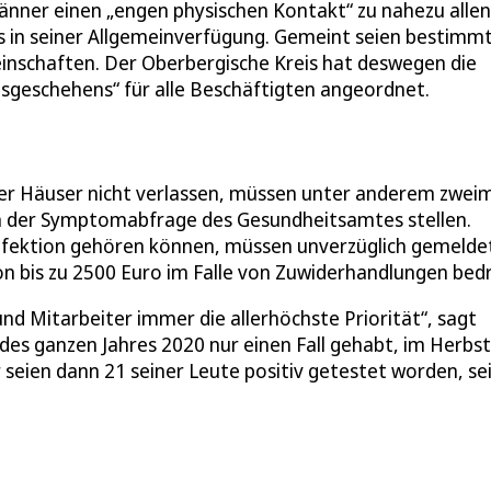
änner einen „engen physischen Kontakt“ zu nahezu allen
is in seiner Allgemeinverfügung. Gemeint seien bestimm
inschaften. Der Oberbergische Kreis hat deswegen die
nsgeschehens“ für alle Beschäftigten angeordnet.
der Häuser nicht verlassen, müssen unter anderem zwei
h der Symptomabfrage des Gesundheitsamtes stellen.
nfektion gehören können, müssen unverzüglich gemelde
n bis zu 2500 Euro im Falle von Zuwiderhandlungen bed
nd Mitarbeiter immer die allerhöchste Priorität“, sagt
es ganzen Jahres 2020 nur einen Fall gehabt, im Herbst
 seien dann 21 seiner Leute positiv getestet worden, se