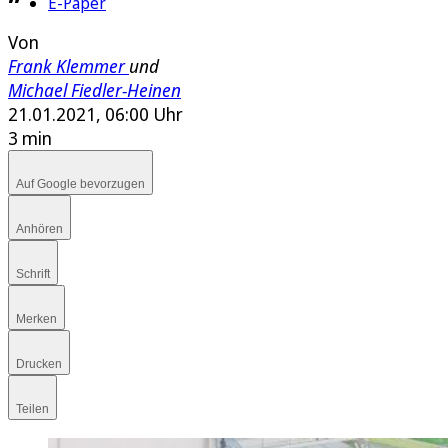
E-Paper
Von
Frank Klemmer
und
Michael Fiedler-Heinen
21.01.2021, 06:00 Uhr
3 min
Auf Google bevorzugen
Anhören
Schrift
Merken
Drucken
Teilen