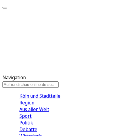
Meine KR
Meine Artikel
Meine Region
Meine Newsletter
Gewinnspiele
Mein Rundschau PLUS
Mein E-Paper
Navigation
Köln und Stadtteile
Region
Aus aller Welt
Sport
Politik
Debatte