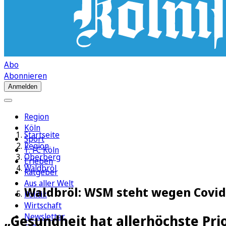
Abo
Abonnieren
Anmelden
Region
Köln
Startseite
Sport
Region
1. FC Köln
Oberberg
Erleben
Waldbröl
Ratgeber
Aus aller Welt
Waldbröl: WSM steht wegen Covid-
Politik
Wirtschaft
Newsletter
„Gesundheit hat allerhöchste Prio