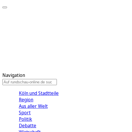
Meine KR
Meine Artikel
Meine Region
Meine Newsletter
Gewinnspiele
Mein Rundschau PLUS
Mein E-Paper
Navigation
Köln und Stadtteile
Region
Aus aller Welt
Sport
Politik
Debatte