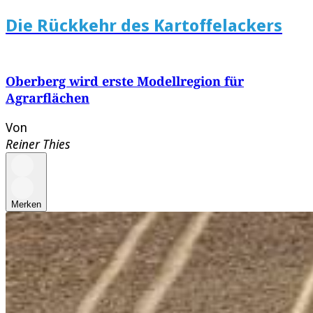
Die Rückkehr des Kartoffelackers
Oberberg wird erste Modellregion für
Agrarflächen
Von
Reiner Thies
Merken