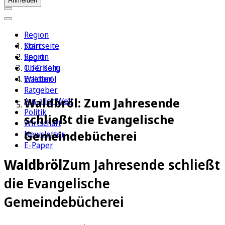
Anmelden
Region
Köln
Startseite
Sport
Region
1. FC Köln
Oberberg
Erleben
Waldbröl
Ratgeber
Waldbröl: Zum Jahresende
Aus aller Welt
Politik
schließt die Evangelische
Wirtschaft
Gemeindebücherei
Newsletter
E-Paper
Waldbröl
Zum Jahresende schließt
die Evangelische
Gemeindebücherei