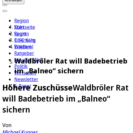
Anmelden
Region
Köln
Startseite
Sport
Region
1. FC Köln
Oberberg
Erleben
Waldbröl
Ratgeber
Waldbröler Rat will Badebetrieb
Aus aller Welt
Politik
im „Balneo“ sichern
Wirtschaft
Newsletter
Höhere Zuschüsse
Waldbröler Rat
E-Paper
will Badebetrieb im „Balneo“
sichern
Von
Michael Kupper