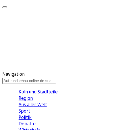
Meine KR
Meine Artikel
Meine Region
Meine Newsletter
Gewinnspiele
Mein Rundschau PLUS
Mein E-Paper
Navigation
Köln und Stadtteile
Region
Aus aller Welt
Sport
Politik
Debatte